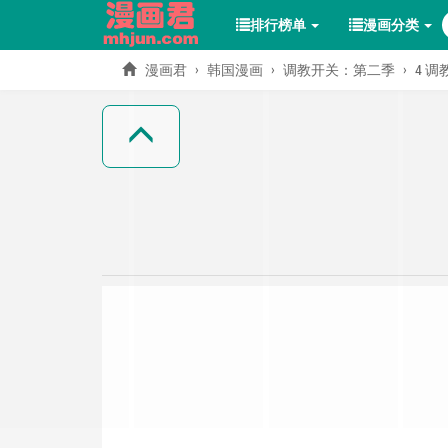
排行榜单
漫画分类
漫画君
韩国漫画
调教开关：第二季
4 